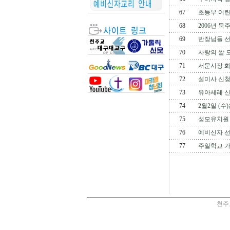
67
초등부 어
68
2006년 묵
69
반장님들 선
70
사랑의 쌀 
71
서문시장 화
72
설미사 신청
73
유아세레 
74
2월2일 (수
75
성모유치원
76
예비신자 선
77
주일학교 
천주교