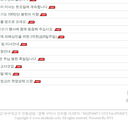
린이 미사는 토요일에 계속합니다
주기도 100만단 봉헌의 지향
물 받으로 오세요.
모으기 행사에 함께 동참해 주십시요.
재 피해상인을 위한 2차헌금(8일주일)
 및 미사안내
신청안내
)은 주님 봉헌 축일입니다.
 교사모집
발 예식
가정교리 첫영성체 신청
[
 대구대교구 인동성당 / 경북 구미시 인의동 312번지 / Tel:(054)471-1223 Fax:(054)471-
Copyright © www.idcatholic.or.kr. All rights reserved. Powered By
DVL