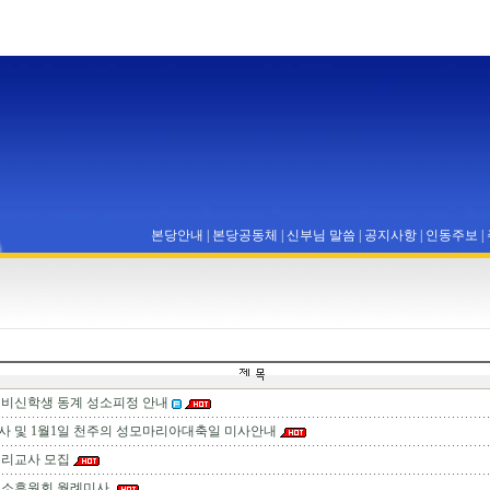
본당안내
|
본당공동체
|
신부님 말씀
|
공지사항
|
인동주보
|
 예비신학생 동계 성소피정 안내
 및 1월1일 천주의 성모마리아대축일 미사안내
교리교사 모집
성소후원회 월례미사