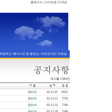
홈페이지
|
사이트맵
|
E-Mail
주일학교
|
행사사진 및 동영상
|
자유게시판
|
자료실
게시물 2,084건
관리자
05-12-07
8322
관리자
05-12-15
7578
관리자
05-12-22
7794
관리자
05-12-29
7180