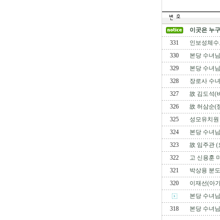
이곳은 누구
331
인보성체수
330
본당 수녀님
329
본당 수녀님
328
장로사 수녀
327
故 김도석(
326
故 허삼순(
325
성모유치원 
324
본당 수녀님
323
故 임주관 (
322
고 신용훈 
321
박상용 분
320
이재선(아가
본당 수녀
318
본당 수녀