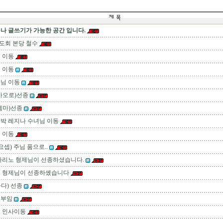
나 글쓰기가 가능한 공간 입니다.
도회 본당 철수
 이동
 이동
님 이동
바오로)선종
젬마)선종
박 레지나 수녀님 이동
 이동
요셉) 주님 품으로..
마리노 형제님이 선종하셨습니다.
도 형제님이 선종하솄습니다
다) 선종
님부임
님 인사이동