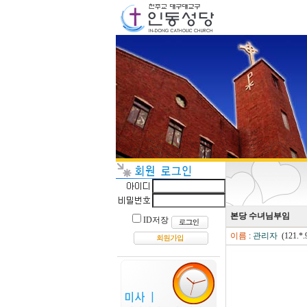
본당 수녀님부임
ID저장
이름
:
관리자
(121.*.