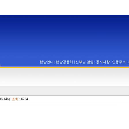
본당안내
|
본당공동체
|
신부님 말씀
|
공지사항
|
인동주보
|
98.146)
조회
: 6224