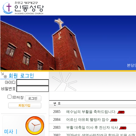
본당
ID저장
2085
예수님의 부활을 축하드립니다.
2084
어르신 야유회 빨랑카 접수
2083
부활 대축일 미사 후 전신자 식사
2082
2026년도 생명사랑장려금 학자금 지원 신청