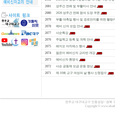
2081
성주간 전례 및 부활미사 안내
2080
2026 성주간 전례 참석 도장 쿠폰
2079
부활 대축일 행사 및 경로잔치를 위한 빨랑
2078
예비 신자 모집 안내
2077
사순특강
2076
주일학교 등록 및 개학 안내
2075
레지오 아치에스 행사
2074
젊은이 예비신자 교리반 개강
2073
예비신자 환영식
2072
사순 공동체 모금 운동 영상
2071
제 10회 교구 여성의 날 행사 신청접수
천주교 대구대교구 인동성당 / 경북 구미시 인의동
Copyright © www.idcatho