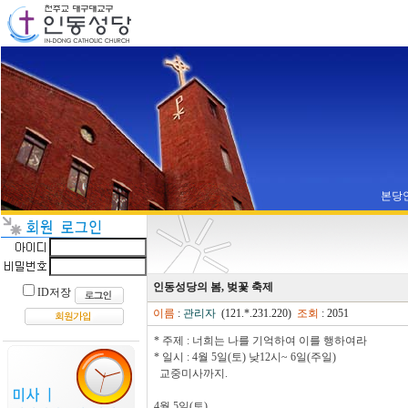
본당
인동성당의 봄, 벚꽃 축제
ID저장
이름
:
관리자
(121.*.231.220)
조회
: 2051
* 주제 : 너희는 나를 기억하여 이를 행하여라
* 일시 : 4월 5일(토) 낮12시~ 6일(주일)
교중미사까지.
4월 5일(토)