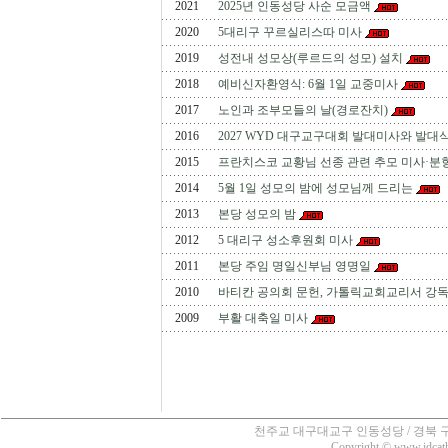
2021
2025년 인동성당 사순 모금액
2020
5대리구 꾸르실리스따 미사
2019
성전내 성모상(루르드의 성모) 설치
2018
예비신자환영식: 6월 1일 교중미사
2017
노인과 조부모들의 날(경로잔치)
2016
2027 WYD 대구교구대회 발대미사와 발대
2015
프란치스코 교황님 선종 관련 추모 미사·분
2014
5월 1일 성모의 밤에 성모님께 드리는
2013
본당 성모의 밤
2012
5 대리구 성소후원회 미사
2011
본당 주임 명일신부님 영명일
2010
바티칸 공의회 문헌, 가톨릭교회교리서 강
2009
부활 대축일 미사
천주교 대구대교구 인동성당 / 경북 구미시 인의동
Copyright © www.idcatho