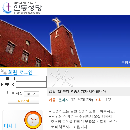
본당
25일 (월)부터 연중시기가 시작됩니다
ID저장
이름
:
관리자
(121.*.231.220)
조회
: 1103
● 삼종기도는 일반 삼종기도를 바쳐주시고,
● 신앙의 신비여 는 주님께서 오실 때까지
주님의 죽음을 전하며 부활을 선포하나이다
로 바쳐주시기 바랍니다.