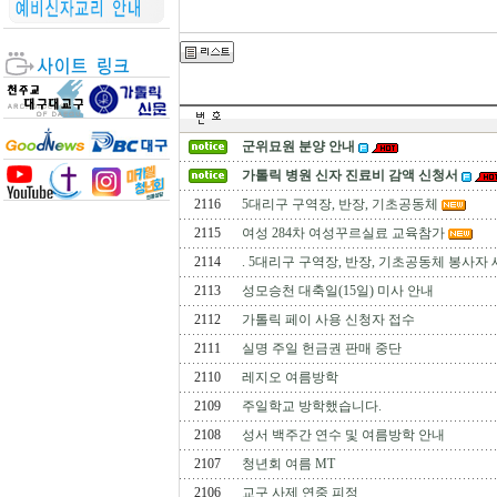
군위묘원 분양 안내
가톨릭 병원 신자 진료비 감액 신청서
2116
5대리구 구역장, 반장, 기초공동체
2115
여성 284차 여성꾸르실료 교육참가
2114
. 5대리구 구역장, 반장, 기초공동체 봉사자 
2113
성모승천 대축일(15일) 미사 안내
2112
가톨릭 페이 사용 신청자 접수
2111
실명 주일 헌금권 판매 중단
2110
레지오 여름방학
2109
주일학교 방학했습니다.
2108
성서 백주간 연수 및 여름방학 안내
2107
청년회 여름 MT
2106
교구 사제 연중 피정