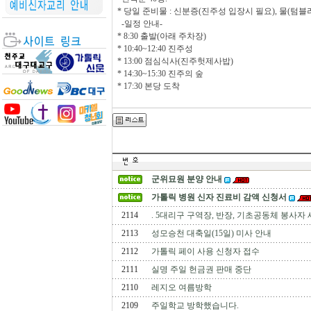
* 당일 준비물 : 신분증(진주성 입장시 필요), 물(텀블러
-일정 안내-
* 8:30 출발(아래 주차장)
* 10:40~12:40 진주성
* 13:00 점심식사(진주헛제사밥)
* 14:30~15:30 진주의 숲
* 17:30 본당 도착
군위묘원 분양 안내
가톨릭 병원 신자 진료비 감액 신청서
2114
. 5대리구 구역장, 반장, 기초공동체 봉사자 
2113
성모승천 대축일(15일) 미사 안내
2112
가톨릭 페이 사용 신청자 접수
2111
실명 주일 헌금권 판매 중단
2110
레지오 여름방학
2109
주일학교 방학했습니다.