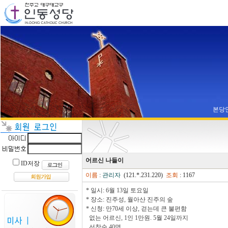
본당
어르신 나들이
ID저장
이름
:
관리자
(121.*.231.220)
조회
: 1167
* 일시: 6월 13일 토요일
* 장소: 진주성, 월아산 진주의 숲
* 신청: 만70세 이상, 걷는데 큰 불편함
없는 어르신, 1인 1만원. 5월 24일까지
선착순 40명.